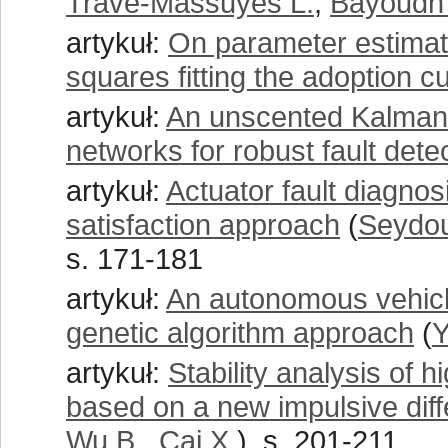
Travé-Massuyès L.
,
Bayoudh
artykuł:
On parameter estimati
squares fitting the adoption c
artykuł:
An unscented Kalman 
networks for robust fault dete
artykuł:
Actuator fault diagnosi
satisfaction approach
(
Seydou
s. 171-181
artykuł:
An autonomous vehicle
genetic algorithm approach
(
Y
artykuł:
Stability analysis of 
based on a new impulsive diffe
Wu B.
,
Cai X.
), s. 201-211