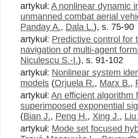
artykuł:
A nonlinear dynamic i
unmanned combat aerial vehicl
Panday A.
,
Dala L.
), s. 75-90
artykuł:
Predictive control for
navigation of multi-agent form
Niculescu S.-I.
), s. 91-102
artykuł:
Nonlinear system iden
models
(
Orjuela R.
,
Marx B.
,
artykuł:
An efficient algorithm
superimposed exponential signa
(
Bian J.
,
Peng H.
,
Xing J.
,
Liu
artykuł:
Mode set focused hyb