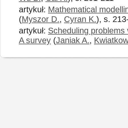
artykuł:
Mathematical modellin
(
Myszor D.
,
Cyran K.
), s. 21
artykuł:
Scheduling problems
A survey
(
Janiak A.
,
Kwiatkow