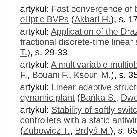
artykuł:
Fast convergence of t
elliptic BVPs
(
Akbari H.
), s. 1
artykuł:
Application of the Dra
fractional discrete-time linea
T.
), s. 29-33
artykuł:
A multivariable multiob
F.
,
Bouani F.
,
Ksouri M.
), s. 3
artykuł:
Linear adaptive struct
dynamic plant
(
Bańka S.
,
Dwo
artykuł:
Stability of softly sw
controllers with a static antiwi
(
Zubowicz T.
,
Brdyś M.
), s. 6