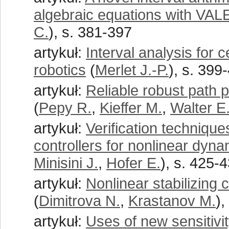
algebraic equations with VA
C.
), s. 381-397
artykuł:
Interval analysis for c
robotics
(
Merlet J.-P.
), s. 399
artykuł:
Reliable robust path p
(
Pepy R.
,
Kieffer M.
,
Walter E
artykuł:
Verification technique
controllers for nonlinear dyn
Minisini J.
,
Hofer E.
), s. 425-
artykuł:
Nonlinear stabilizing 
(
Dimitrova N.
,
Krastanov M.
),
artykuł:
Uses of new sensitivi