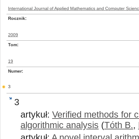
International Journal of Applied Mathematics and Computer Scien
Rocznik
2009
Tom
19
Numer
3
3
artykuł:
Verified methods for 
algorithmic analysis
(
Tóth B.
,
artykuł:
A novel interval arithm