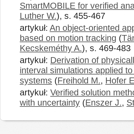
SmartMOBILE for verified ana
Luther W.
), s. 455-467
artykuł:
An object-oriented ap
based on motion tracking
(
Tä
Kecskeméthy A.
), s. 469-483
artykuł:
Derivation of physicall
interval simulations applied t
systems
(
Freihold M.
,
Hofer E
artykuł:
Verified solution met
with uncertainty
(
Enszer J.
,
S