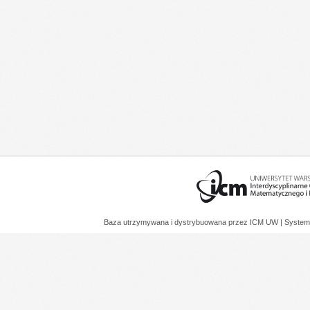
Baza utrzymywana i dystrybuowana przez
ICM UW
| System