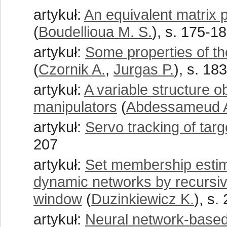
artykuł:
An equivalent matrix p
(
Boudellioua M. S.
), s. 175-1
artykuł:
Some properties of the
(
Czornik A.
,
Jurgas P.
), s. 18
artykuł:
A variable structure ob
manipulators
(
Abdessameud 
artykuł:
Servo tracking of targ
207
artykuł:
Set membership estima
dynamic networks by recursi
window
(
Duzinkiewicz K.
), s.
artykuł:
Neural network-based