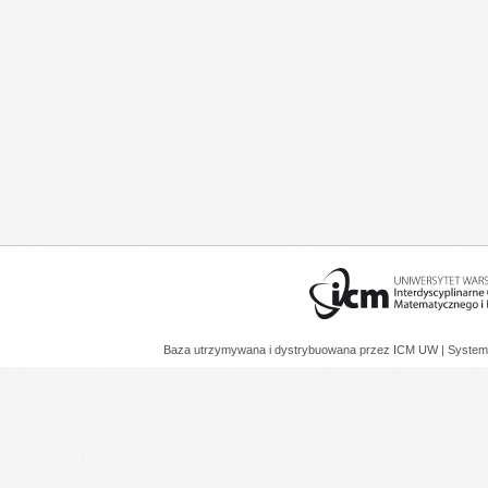
Baza utrzymywana i dystrybuowana przez
ICM UW
| System