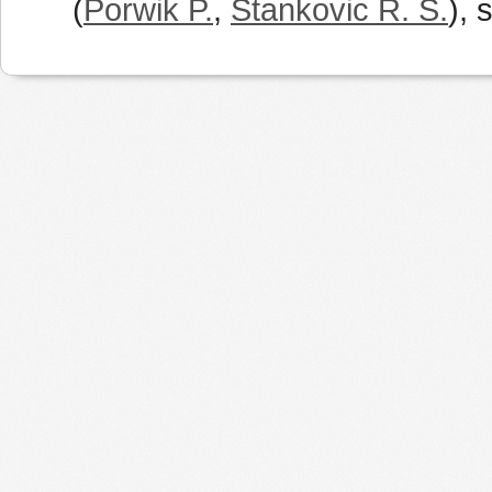
(
Porwik P.
,
Stankovic R. S.
), 