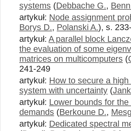
systems
(
Debbache G.
,
Benni
artykuł:
Node assignment pro
Borys D.
,
Polanski A.
), s. 23
artykuł:
A parallel block Lancz
the evaluation of some eigen
matrices on multicomputers
(
241-249
artykuł:
How to secure a high 
system with uncertainty
(
Jank
artykuł:
Lower bounds for the 
demands
(
Berkoune D.
,
Mesg
artykuł:
Dedicated spectral m