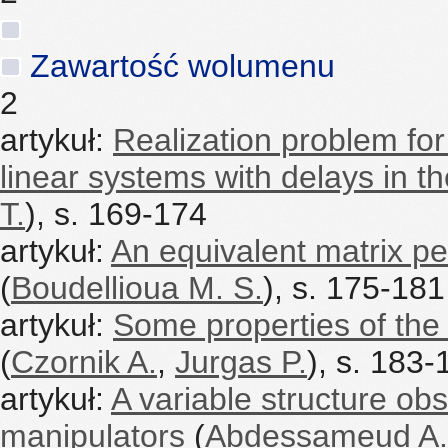
Zawartość wolumenu
2
artykuł:
Realization problem for 
linear systems with delays in th
T.
), s. 169-174
artykuł:
An equivalent matrix pe
(
Boudellioua M. S.
), s. 175-181
artykuł:
Some properties of the 
(
Czornik A.
,
Jurgas P.
), s. 183-
artykuł:
A variable structure obs
manipulators
(
Abdessameud A.