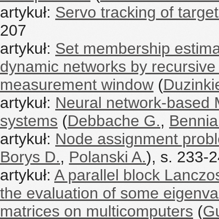
artykuł:
Servo tracking of targe
207
artykuł:
Set membership estimat
dynamic networks by recursive 
measurement window
(
Duzinki
artykuł:
Neural network-based 
systems
(
Debbache G.
,
Bennia
artykuł:
Node assignment probl
Borys D.
,
Polanski A.
), s. 233-
artykuł:
A parallel block Lanczo
the evaluation of some eigenva
matrices on multicomputers
(
Gu