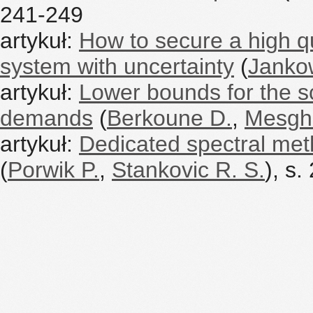
241-249
artykuł:
How to secure a high q
system with uncertainty
(
Janko
artykuł:
Lower bounds for the s
demands
(
Berkoune D.
,
Mesgh
artykuł:
Dedicated spectral met
(
Porwik P.
,
Stankovic R. S.
), s