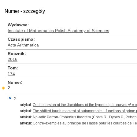
Numer - szczegóły
Wydawca
Institute of Mathematics Polish Academy of Sciences
Czasopismo
Acta Arithmetica
Rocznik
2016
Tom
174
Numer
2
2
artykuł:
On the torsion of the Jacobians of the hyperelliptic curves y² = x
artykuł:
The shifted fourth moment of automorphic L-functions of prime 
artykuł:
A p-adic Perron-Frobenius theorem
(
Costa R.
,
Dynes P.
,
Petsch
artykuł:
Contre-exemples au principe de Hasse pour les courbes de F