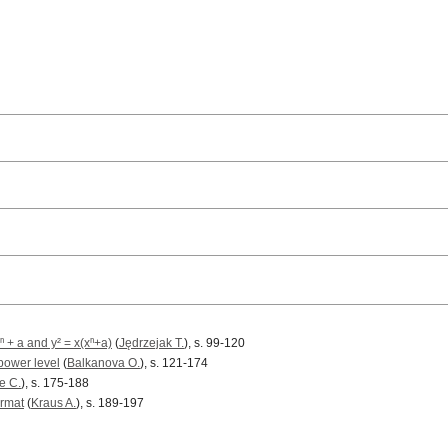
ⁿ + a and y² = x(xⁿ+a)
(
Jędrzejak T.
), s. 99-120
power level
(
Balkanova O.
), s. 121-174
e C.
), s. 175-188
ermat
(
Kraus A.
), s. 189-197