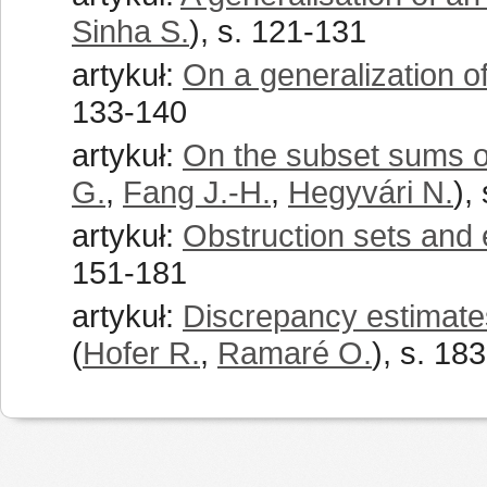
Sinha S.
), s. 121-131
artykuł:
On a generalization o
133-140
artykuł:
On the subset sums o
G.
,
Fang J.-H.
,
Hegyvári N.
),
artykuł:
Obstruction sets and 
151-181
artykuł:
Discrepancy estimate
(
Hofer R.
,
Ramaré O.
), s. 18