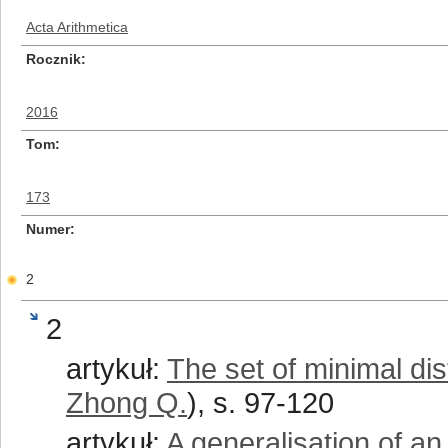
Acta Arithmetica
Rocznik
2016
Tom
173
Numer
2
2
artykuł:
The set of minimal di
Zhong Q.
), s. 97-120
artykuł:
A generalisation of an