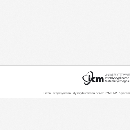
Baza utrzymywana i dystrybuowana przez
ICM UW
| System