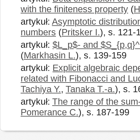
with the finiteness property
(
H
artykuł:
Asymptotic distributi
numbers
(
Pritsker I.
), s. 121-
artykuł:
$L_p$- and $S_{p,q}^r
(
Markhasin L.
), s. 139-159
artykuł:
Explicit algebraic dep
related with Fibonacci and L
Tachiya Y.
,
Tanaka T.-a.
), s. 
artykuł:
The range of the sum-
Pomerance C.
), s. 187-199