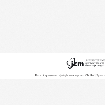
Baza utrzymywana i dystrybuowana przez
ICM UW
| System