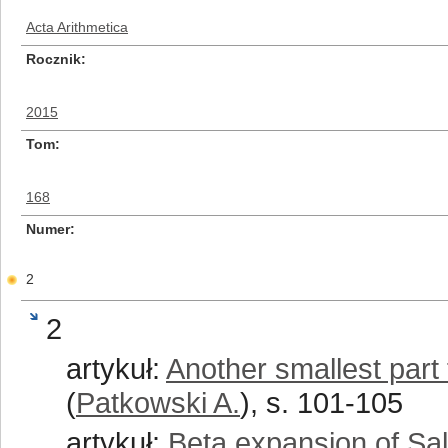
Acta Arithmetica
Rocznik
2015
Tom
168
Numer
2
2
artykuł:
Another smallest part 
(
Patkowski A.
), s. 101-105
artykuł:
Beta expansion of S