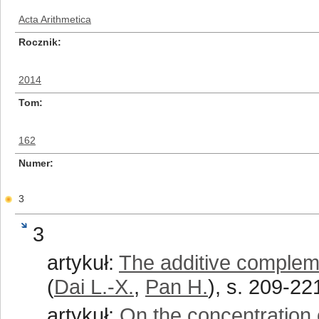
Acta Arithmetica
Rocznik
2014
Tom
162
Numer
3
3
artykuł:
The additive complem
(
Dai L.-X.
,
Pan H.
), s. 209-22
artykuł:
On the concentration o