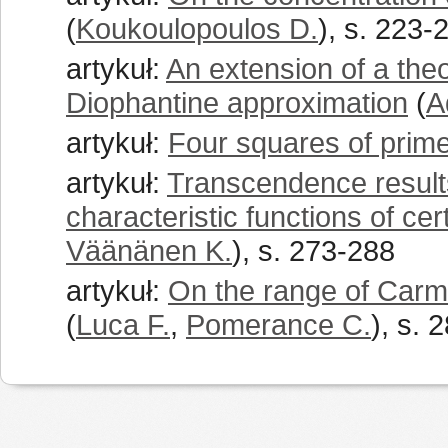
(
Koukoulopoulos D.
), s. 223-
artykuł:
An extension of a the
Diophantine approximation
(
A
artykuł:
Four squares of prim
artykuł:
Transcendence results
characteristic functions of cer
Väänänen K.
), s. 273-288
artykuł:
On the range of Carmi
(
Luca F.
,
Pomerance C.
), s. 