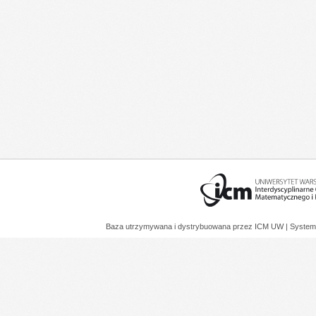
Baza utrzymywana i dystrybuowana przez
ICM UW
| System