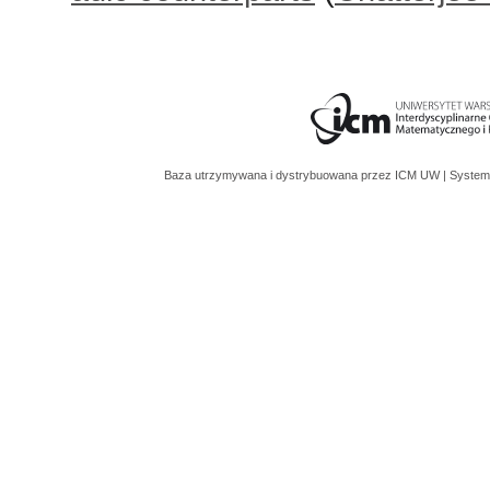
Baza utrzymywana i dystrybuowana przez
ICM UW
| System