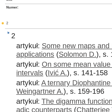
Numer
2
2
artykuł:
Some new maps and id
applications
(
Solomon D.
), s.
artykuł:
On some mean value re
intervals
(
Ivić A.
), s. 141-158
artykuł:
A ternary Diophantine 
Weingartner A.
), s. 159-196
artykuł:
The digamma function,
adic counterparts
(
Chatterjee 