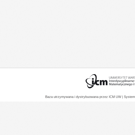
Baza utrzymywana i dystrybuowana przez
ICM UW
| System