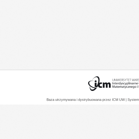
Baza utrzymywana i dystrybuowana przez
ICM UW
| System