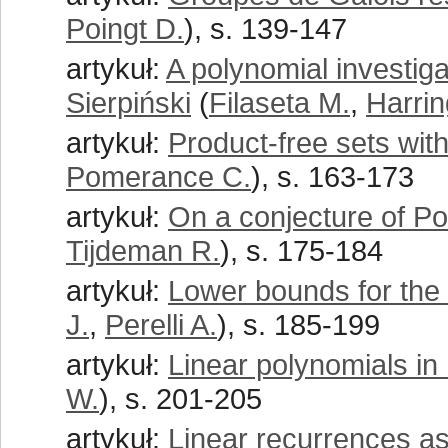
Poingt D.
), s. 139-147
artykuł:
A polynomial investiga
Sierpiński
(
Filaseta M.
,
Harrin
artykuł:
Product-free sets with
Pomerance C.
), s. 163-173
artykuł:
On a conjecture of 
Tijdeman R.
), s. 175-184
artykuł:
Lower bounds for the 
J.
,
Perelli A.
), s. 185-199
artykuł:
Linear polynomials i
W.
), s. 201-205
artykuł:
Linear recurrences a