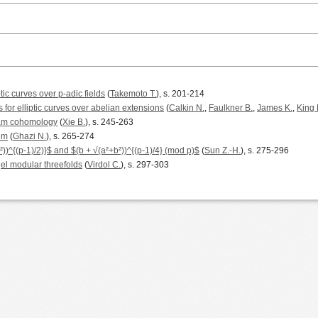
tic curves over p-adic fields
(
Takemoto T.
), s. 201-214
 for elliptic curves over abelian extensions
(
Calkin N.
,
Faulkner B.
,
James K.
,
King 
ham cohomology
(
Xie B.
), s. 245-263
em
(
Ghazi N.
), s. 265-274
^{(p-1)/2)}$ and $(b + √(a²+b²))^{(p-1)/4} (mod p)$
(
Sun Z.-H.
), s. 275-296
gel modular threefolds
(
Virdol C.
), s. 297-303