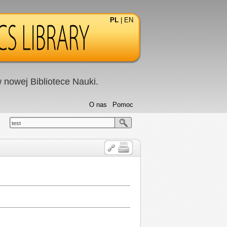
PL
|
EN
nowej Bibliotece Nauki.
O nas
Pomoc
test