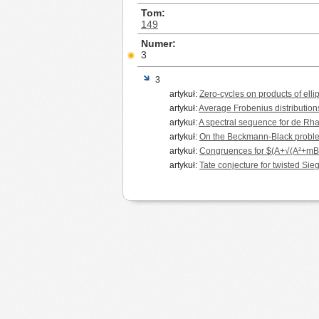
Tom
149
Numer
3
3
artykuł:
Zero-cycles on products of ellip
artykuł:
Average Frobenius distributions
artykuł:
A spectral sequence for de R
artykuł:
On the Beckmann-Black probl
artykuł:
Congruences for $(A+√(A²+mB²))
artykuł:
Tate conjecture for twisted Sie