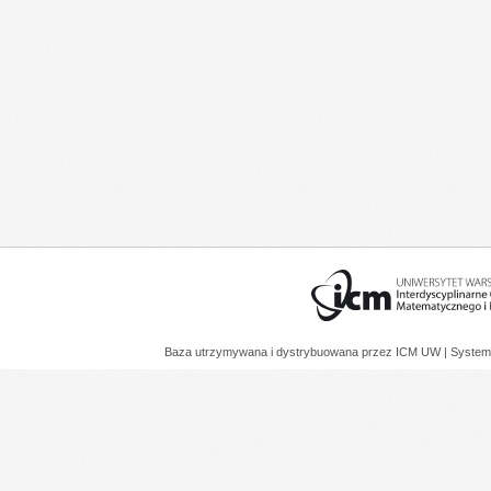
Baza utrzymywana i dystrybuowana przez
ICM UW
| System