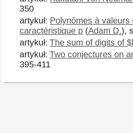
350
artykuł:
Polynômes à valeurs e
caractéristique p
(
Adam D.
), 
artykuł:
The sum of digits of 
artykuł:
Two conjectures on a
395-411