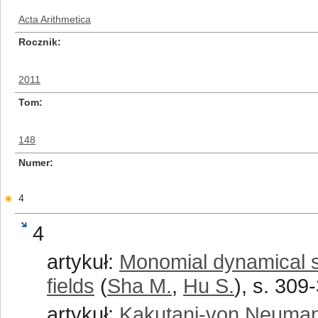
Acta Arithmetica
Rocznik
2011
Tom
148
Numer
4
4
artykuł:
Monomial dynamical s
fields
(
Sha M.
,
Hu S.
), s. 309
artykuł:
Kakutani-von Neuman