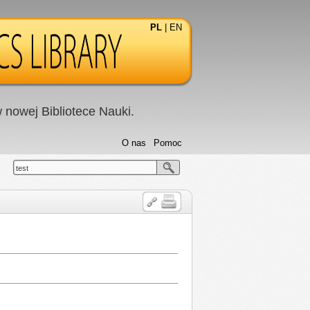
PL
|
EN
nowej Bibliotece Nauki.
O nas
Pomoc
test