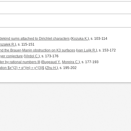
dekind sums attached to Dirichlet characters
(
Kozuka K.
), s. 103-114
szałek R.
), s. 115-151
nd the Brauer-Manin obstruction on K3 surfaces
(
van Luijk R.
), s. 153-172
yer conjecture
(
Virdol C.
), s. 173-176
er by rational numbers III
(
Bugeaud Y.
,
Moreira C.
), s. 177-193
tion $x^{2} + q^{m} = y^{3}$
(
Zhu H.
), s. 195-202