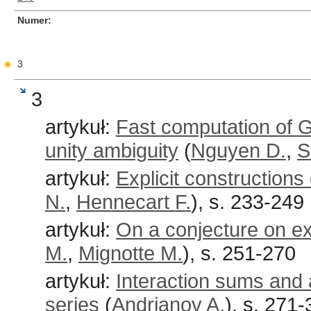
Numer
3
3
artykuł:
Fast computation of G
unity ambiguity
(
Nguyen D.
,
S
artykuł:
Explicit construction
N.
,
Hennecart F.
), s. 233-249
artykuł:
On a conjecture on ex
M.
,
Mignotte M.
), s. 251-270
artykuł:
Interaction sums and 
series
(
Andrianov A.
), s. 271