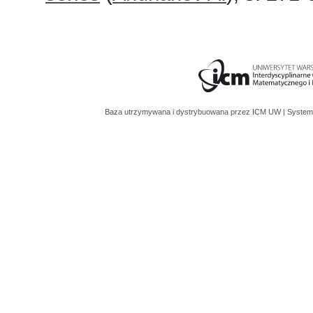
Baza utrzymywana i dystrybuowana przez
ICM UW
| System