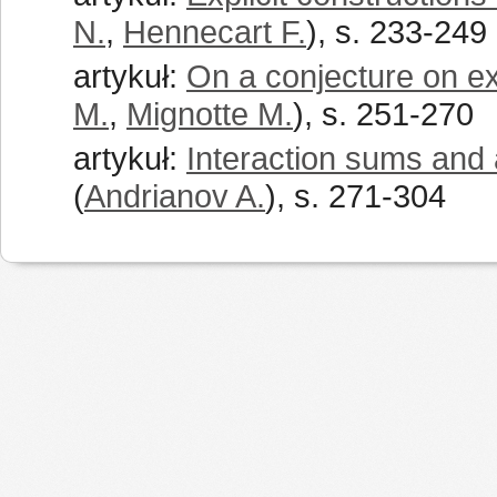
N.
,
Hennecart F.
), s. 233-249
artykuł:
On a conjecture on e
M.
,
Mignotte M.
), s. 251-270
artykuł:
Interaction sums and 
(
Andrianov A.
), s. 271-304