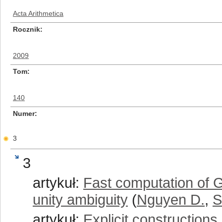
Acta Arithmetica
Rocznik
2009
Tom
140
Numer
3
3
artykuł:
Fast computation of G
unity ambiguity
(
Nguyen D.
,
S
artykuł:
Explicit construction