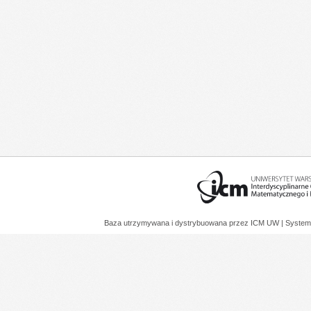
Baza utrzymywana i dystrybuowana przez
ICM UW
| System