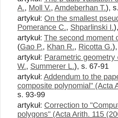
A.
,
Moll V.
,
Amdeberhan T.
), 
artykuł:
On the smallest pse
Pomerance C.
,
Shparlinski I.
)
artykuł:
The second moment of 
(
Gao P.
,
Khan R.
,
Ricotta G.
)
artykuł:
Parametric geometry 
W.
,
Summerer L.
), s. 67-91
artykuł:
Addendum to the pape
composite polynomial" (Acta A
s. 93-99
artykuł:
Correction to "Compu
polygons" (Acta Arith. 115 (20