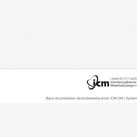
Baza utrzymywana i dystrybuowana przez
ICM UW
| System