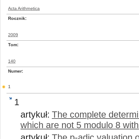
Acta Arithmetica
Rocznik
2009
Tom
140
Numer
1
1
artykuł:
The complete determi
which are not 5 modulo 8 wit
artykuł:
The p-adic valuation o