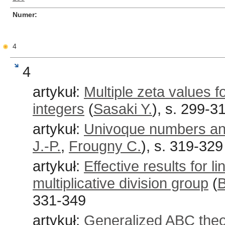
Numer
4
4
artykuł:
Multiple zeta values f
integers
(
Sasaki Y.
), s. 299-3
artykuł:
Univoque numbers an
J.-P.
,
Frougny C.
), s. 319-329
artykuł:
Effective results for 
multiplicative division group
(
B
331-349
artykuł:
Generalized ABC theo