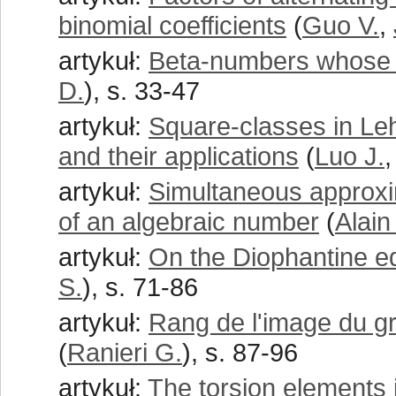
binomial coefficients
(
Guo V.
,
artykuł:
Beta-numbers whose co
D.
), s. 33-47
artykuł:
Square-classes in L
and their applications
(
Luo J.
artykuł:
Simultaneous approxim
of an algebraic number
(
Alain
artykuł:
On the Diophantine e
S.
), s. 71-86
artykuł:
Rang de l'image du g
(
Ranieri G.
), s. 87-96
artykuł:
The torsion elements i