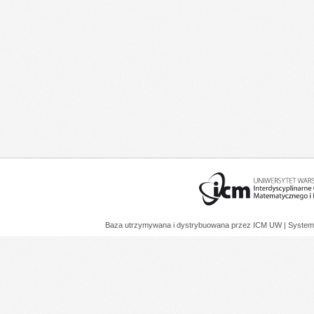
Baza utrzymywana i dystrybuowana przez
ICM UW
| System