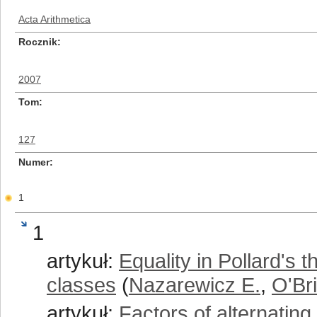
Acta Arithmetica
Rocznik
2007
Tom
127
Numer
1
1
artykuł:
Equality in Pollard's
classes
(
Nazarewicz E.
,
O'Br
artykuł:
Factors of alternating