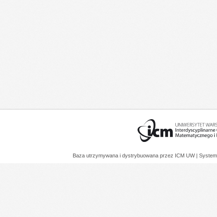
Baza utrzymywana i dystrybuowana przez
ICM UW
| System