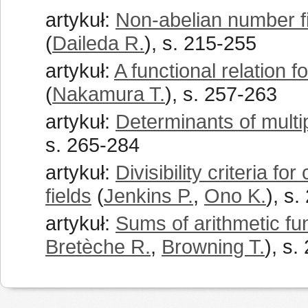
artykuł:
Non-abelian number fi
(
Daileda R.
), s. 215-255
artykuł:
A functional relation 
(
Nakamura T.
), s. 257-263
artykuł:
Determinants of multip
s. 265-284
artykuł:
Divisibility criteria f
fields
(
Jenkins P.
,
Ono K.
), s
artykuł:
Sums of arithmetic fu
Bretèche R.
,
Browning T.
), s.