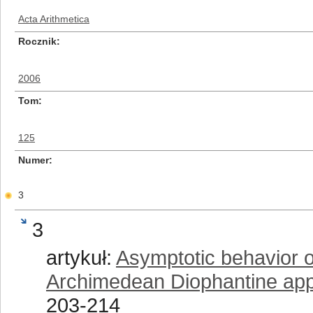
Acta Arithmetica
Rocznik
2006
Tom
125
Numer
3
3
artykuł:
Asymptotic behavior o
Archimedean Diophantine app
203-214