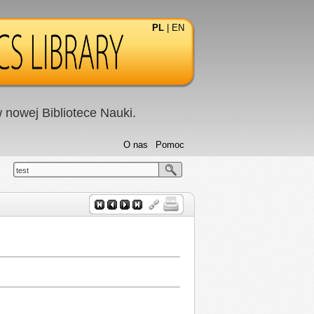
PL
|
EN
nowej Bibliotece Nauki.
O nas
Pomoc
test