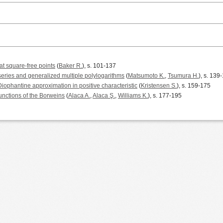
at square-free points
(
Baker R.
), s. 101-137
 series and generalized multiple polylogarithms
(
Matsumoto K.
,
Tsumura H.
), s. 139
 Diophantine approximation in positive characteristic
(
Kristensen S.
), s. 159-175
unctions of the Borweins
(
Alaca A.
,
Alaca Ş.
,
Williams K.
), s. 177-195