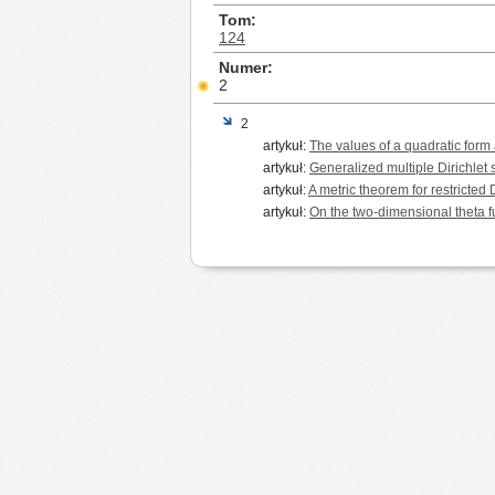
Tom
124
Numer
2
2
artykuł:
The values of a quadratic form 
artykuł:
Generalized multiple Dirichlet
artykuł:
A metric theorem for restricted
artykuł:
On the two-dimensional theta f