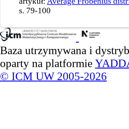
artykuł:
Average Frobenius distri
s. 79-100
Baza utrzymywana i dystry
oparty na platformie
YADD
© ICM UW 2005-2026