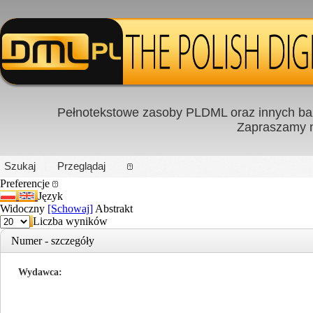
Pełnotekstowe zasoby PLDML oraz innych baz
Zapraszamy
PL
|
EN
Szukaj
Przeglądaj
Preferencje
Język
Widoczny
[Schowaj]
Abstrakt
Liczba wyników
Numer - szczegóły
Wydawca