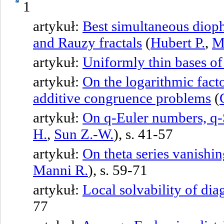
1
artykuł:
Best simultaneous diop
and Rauzy fractals
(
Hubert P.
,
M
artykuł:
Uniformly thin bases of
artykuł:
On the logarithmic facto
additive congruence problems
(
artykuł:
On q-Euler numbers, q-
H.
,
Sun Z.-W.
), s. 41-57
artykuł:
On theta series vanishing
Manni R.
), s. 59-71
artykuł:
Local solvability of dia
77