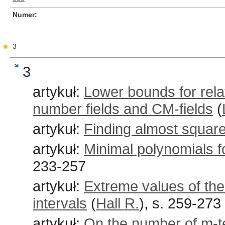
Numer
3
3
artykuł:
Lower bounds for rela
number fields and CM-fields
(
artykuł:
Finding almost squar
artykuł:
Minimal polynomials f
233-257
artykuł:
Extreme values of the
intervals
(
Hall R.
), s. 259-273
artykuł:
On the number of m-