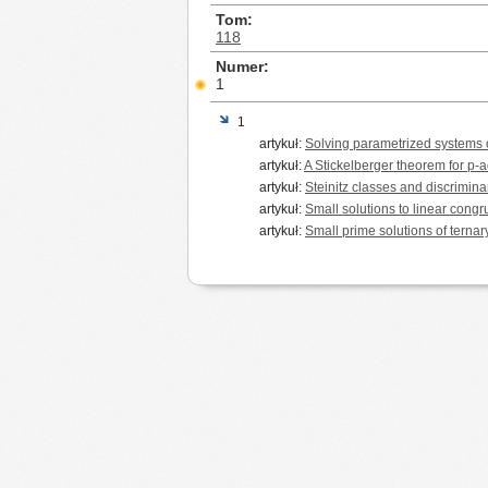
Tom
118
Numer
1
1
artykuł:
Solving parametrized systems o
artykuł:
A Stickelberger theorem for p
artykuł:
Steinitz classes and discrimina
artykuł:
Small solutions to linear cong
artykuł:
Small prime solutions of ternar