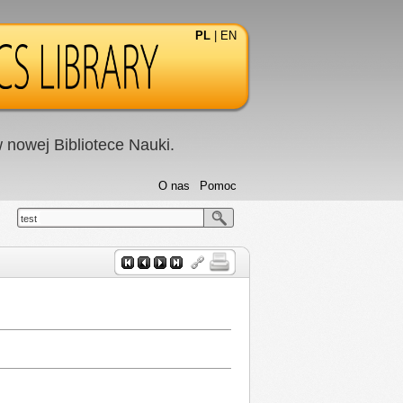
PL
|
EN
nowej Bibliotece Nauki.
O nas
Pomoc
test