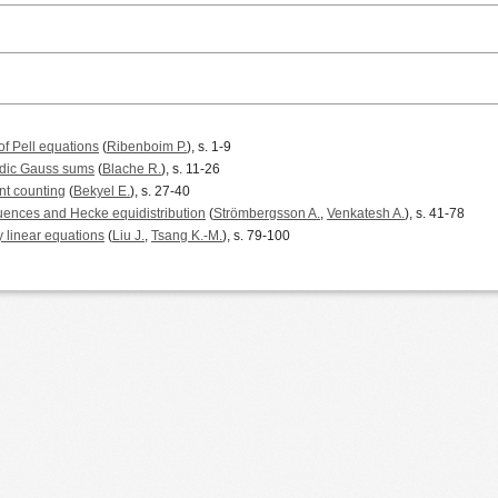
f Pell equations
(
Ribenboim P.
), s. 1-9
-adic Gauss sums
(
Blache R.
), s. 11-26
nt counting
(
Bekyel E.
), s. 27-40
ruences and Hecke equidistribution
(
Strömbergsson A.
,
Venkatesh A.
), s. 41-78
y linear equations
(
Liu J.
,
Tsang K.-M.
), s. 79-100