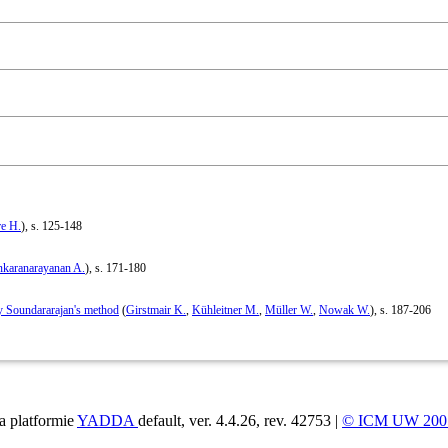
e H.
), s. 125-148
nkaranarayanan A.
), s. 171-180
y Soundararajan's method
(
Girstmair K.
,
Kühleitner M.
,
Müller W.
,
Nowak W.
), s. 187-206
a platformie
YADDA
default, ver. 4.4.26, rev. 42753 |
© ICM UW 200