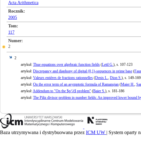
Acta Arithmetica
Rocznik
2005
Tom
117
Numer
2
2
artykuł:
Thue equations over algebraic function fields
(
Lettl G.
), s. 107-123
artykuł:
Discrepancy and diaphony of digital (0,1)-sequences in prime base
(
Faur
artykuł:
Valeurs entières de fractions rationnelles
(
Denis L.
,
Dion S.
), s. 149-169
artykuł:
On the error term of an asymptotic formula of Ramanujan
(
Maier H.
,
Sa
artykuł:
Addendum to "On the $p^λ$ problem"
(
Baier S.
), s. 181-186
artykuł:
The Piltz divisor problem in number fields: An improved lower bound b
Baza utrzymywana i dystrybuowana przez
ICM UW
| System oparty n