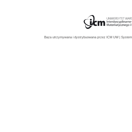
Baza utrzymywana i dystrybuowana przez
ICM UW
| System