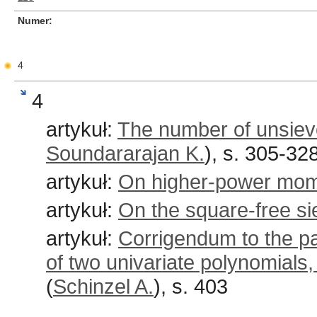
Numer
4
4
artykuł:
The number of unsieve
Soundararajan K.
), s. 305-32
artykuł:
On higher-power mome
artykuł:
On the square-free si
artykuł:
Corrigendum to the p
of two univariate polynomials, 
(
Schinzel A.
), s. 403