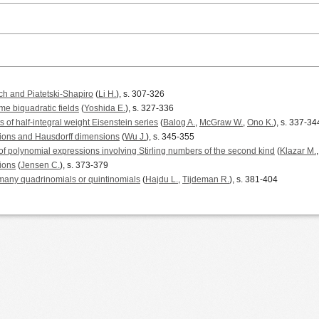
ch and Piatetski-Shapiro
(
Li H.
), s. 307-326
ome biquadratic fields
(
Yoshida E.
), s. 327-336
ts of half-integral weight Eisenstein series
(
Balog A.
,
McGraw W.
,
Ono K.
), s. 337-34
ons and Hausdorff dimensions
(
Wu J.
), s. 345-355
of polynomial expressions involving Stirling numbers of the second kind
(
Klazar M.
sions
(
Jensen C.
), s. 373-379
y many quadrinomials or quintinomials
(
Hajdu L.
,
Tijdeman R.
), s. 381-404