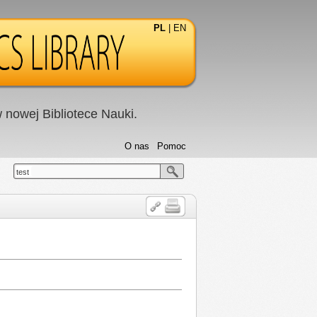
PL
|
EN
nowej Bibliotece Nauki.
O nas
Pomoc
test