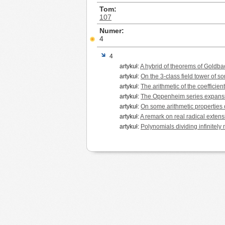
Tom
107
Numer
4
4
artykuł:
A hybrid of theorems of Goldba
artykuł:
On the 3-class field tower of s
artykuł:
The arithmetic of the coefficien
artykuł:
The Oppenheim series expansi
artykuł:
On some arithmetic properties 
artykuł:
A remark on real radical exten
artykuł:
Polynomials dividing infinitel