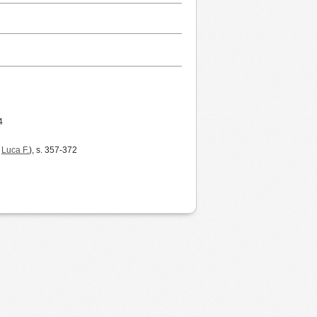
4
,
Luca F.
), s. 357-372