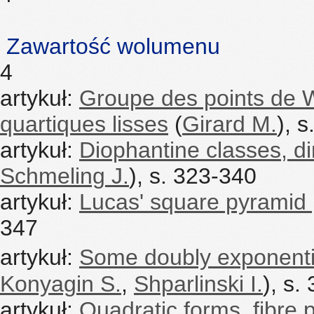
Zawartość wolumenu
4
artykuł:
Groupe des points de W
quartiques lisses
(
Girard M.
), 
artykuł:
Diophantine classes, 
Schmeling J.
), s. 323-340
artykuł:
Lucas' square pyramid 
347
artykuł:
Some doubly exponenti
Konyagin S.
,
Shparlinski I.
), s.
artykuł:
Quadratic forms, fibre