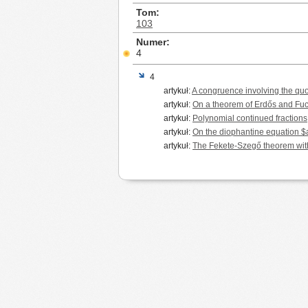
Tom
103
Numer
4
4
artykuł:
A congruence involving the quoti
artykuł:
On a theorem of Erdős and Fu
artykuł:
Polynomial continued fractions
artykuł:
On the diophantine equation $a
artykuł:
The Fekete-Szegő theorem with s