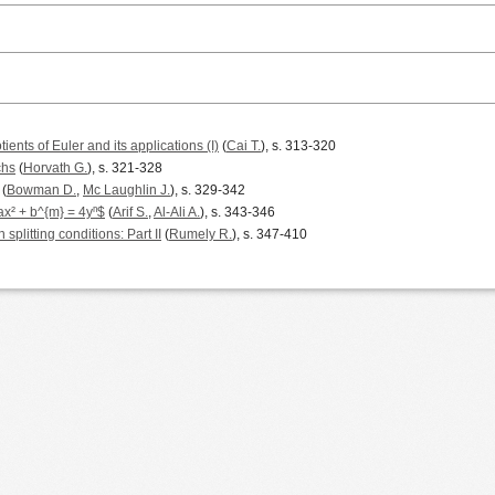
ents of Euler and its applications (I)
(
Cai T.
), s. 313-320
chs
(
Horvath G.
), s. 321-328
(
Bowman D.
,
Mc Laughlin J.
), s. 329-342
x² + b^{m} = 4yⁿ$
(
Arif S.
,
Al-Ali A.
), s. 343-346
plitting conditions: Part II
(
Rumely R.
), s. 347-410