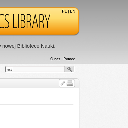
PL
|
EN
nowej Bibliotece Nauki.
O nas
Pomoc
test