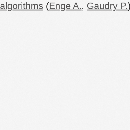
algorithms
(
Enge A.
,
Gaudry P.