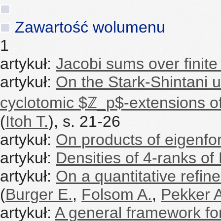
Zawartość wolumenu
1
artykuł:
Jacobi sums over finite 
artykuł:
On the Stark-Shintani u
cyclotomic $ℤ_p$-extensions of c
(
Itoh T.
), s. 21-26
artykuł:
On products of eigenf
artykuł:
Densities of 4-ranks of 
artykuł:
On a quantitative refi
(
Burger E.
,
Folsom A.
,
Pekker A
artykuł:
A general framework for