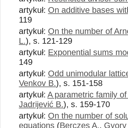
artykuł:
On additive bases wi
119
artykuł:
On the number of Ar
L.
), s. 121-129
artykuł:
Exponential sums mo
149
artykuł:
Odd unimodular latti
Venkov B.
), s. 151-158
artykuł:
A parametric family o
Jadrijević B.
), s. 159-170
artykuł:
On the number of sol
equations
(
Berczes A.
,
Gyory