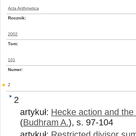
Acta Arithmetica
Rocznik
2002
Tom
101
Numer
2
2
artykuł:
Hecke action and the 
(
Budhram A.
), s. 97-104
artykuł:
Restricted divisor su