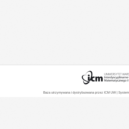
Baza utrzymywana i dystrybuowana przez
ICM UW
| System