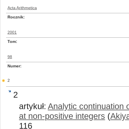
Acta Arithmetica
Rocznik
2001
Tom
98
Numer
2
2
artykuł:
Analytic continuation 
at non-positive integers
(
Akiy
116