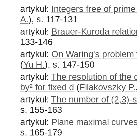
artykuł:
Integers free of prime 
A.
), s. 117-131
artykuł:
Brauer-Kuroda relati
133-146
artykuł:
On Waring's problem
(
Yu H.
), s. 147-150
artykuł:
The resolution of the 
by² for fixed d
(
Filakovszky P.
artykuł:
The number of (2,3)-su
s. 155-163
artykuł:
Plane maximal curve
s. 165-179