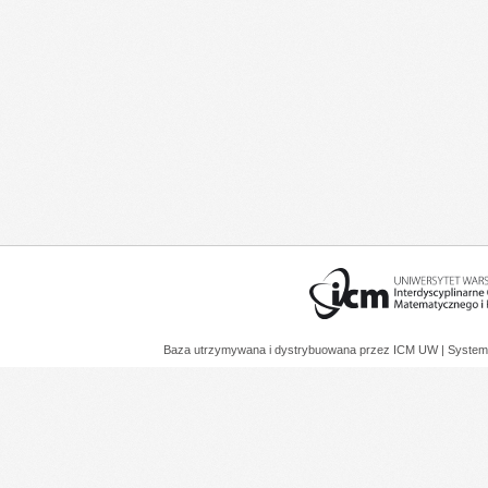
Baza utrzymywana i dystrybuowana przez
ICM UW
| System