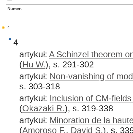
Numer
4
4
artykuł:
A Schinzel theorem on 
(
Hu W.
), s. 291-302
artykuł:
Non-vanishing of modu
s. 303-318
artykuł:
Inclusion of CM-fields
(
Okazaki R.
), s. 319-338
artykuł:
Minoration de la haut
(
Amoroso F.
,
David S.
), s. 33