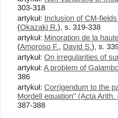
303-318
artykuł:
Inclusion of CM-fields
(
Okazaki R.
), s. 319-338
artykuł:
Minoration de la haut
(
Amoroso F.
,
David S.
), s. 3
artykuł:
On irregularities of s
artykuł:
A problem of Galambo
386
artykuł:
Corrigendum to the pa
Mordell equation" (Acta Arith
387-388