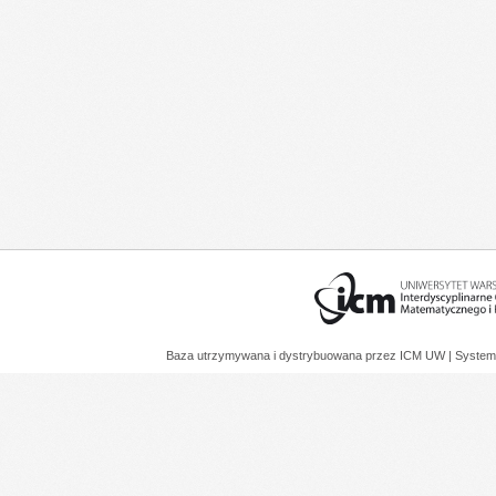
Baza utrzymywana i dystrybuowana przez
ICM UW
| System