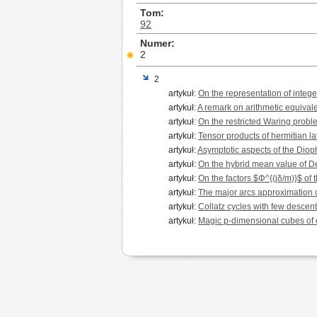
Tom
92
Numer
2
2
artykuł:
On the representation of integer
artykuł:
A remark on arithmetic equiva
artykuł:
On the restricted Waring proble
artykuł:
Tensor products of hermitian la
artykuł:
Asymptotic aspects of the Dioph
artykuł:
On the hybrid mean value of D
artykuł:
On the factors $Φ^{(jδ/m)}$ of t
artykuł:
The major arcs approximation 
artykuł:
Collatz cycles with few descen
artykuł:
Magic p-dimensional cubes of 