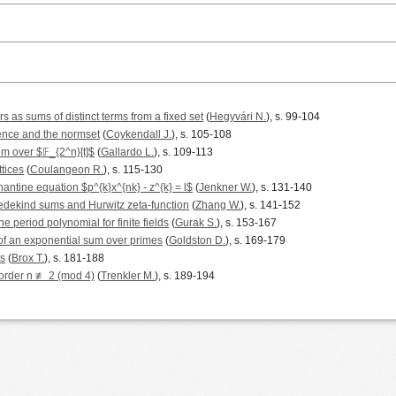
s as sums of distinct terms from a fixed set
(
Hegyvári N.
), s. 99-104
lence and the normset
(
Coykendall J.
), s. 105-108
m over $𝔽_{2^n}[t]$
(
Gallardo L.
), s. 109-113
ttices
(
Coulangeon R.
), s. 115-130
antine equation $p^{k}x^{nk} - z^{k} = l$
(
Jenkner W.
), s. 131-140
edekind sums and Hurwitz zeta-function
(
Zhang W.
), s. 141-152
he period polynomial for finite fields
(
Gurak S.
), s. 153-167
of an exponential sum over primes
(
Goldston D.
), s. 169-179
ts
(
Brox T.
), s. 181-188
order n ≢ 2 (mod 4)
(
Trenkler M.
), s. 189-194