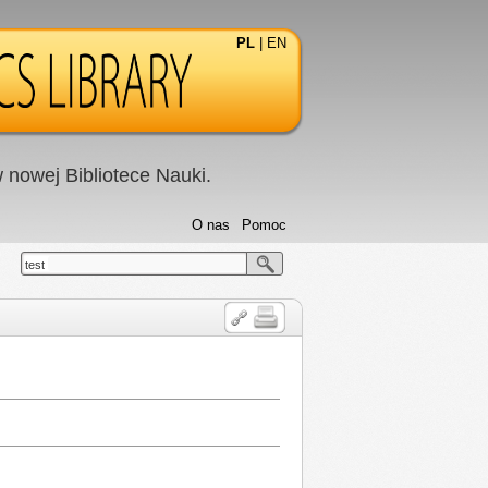
PL
|
EN
nowej Bibliotece Nauki.
O nas
Pomoc
test