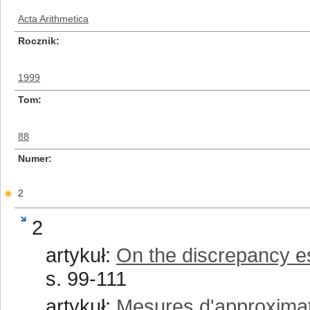
Acta Arithmetica
Rocznik
1999
Tom
88
Numer
2
2
artykuł:
On the discrepancy e
s. 99-111
artykuł:
Mesures d'approximati