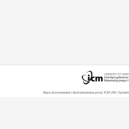
Baza utrzymywana i dystrybuowana przez
ICM UW
| System