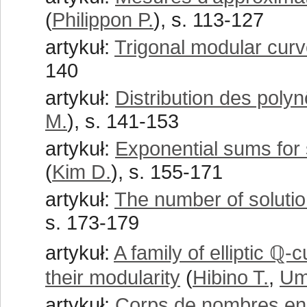
(
Philippon P.
), s. 113-127
artykuł:
Trigonal modular cur
140
artykuł:
Distribution des poly
M.
), s. 141-153
artykuł:
Exponential sums for 
(
Kim D.
), s. 155-171
artykuł:
The number of solutio
s. 173-179
artykuł:
A family of elliptic ℚ-
their modularity
(
Hibino T.
,
Um
artykuł:
Corps de nombres en