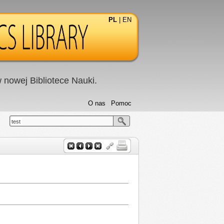
PL
|
EN
nowej Bibliotece Nauki.
O nas
Pomoc
test