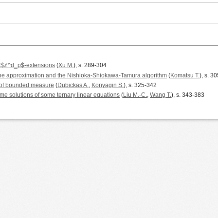
n $ℤ^d_p$-extensions
(
Xu M.
), s. 289-304
e approximation and the Nishioka-Shiokawa-Tamura algorithm
(
Komatsu T.
), s. 3
 of bounded measure
(
Dubickas A.
,
Konyagin S.
), s. 325-342
ime solutions of some ternary linear equations
(
Liu M.-C.
,
Wang T.
), s. 343-383