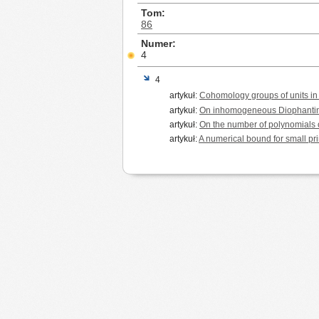
Tom
86
Numer
4
4
artykuł:
Cohomology groups of units i
artykuł:
On inhomogeneous Diophantin
artykuł:
On the number of polynomials
artykuł:
A numerical bound for small pr