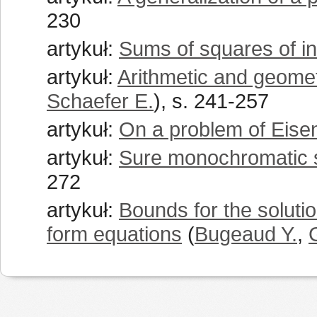
230
artykuł:
Sums of squares of in
artykuł:
Arithmetic and geomet
Schaefer E.
), s. 241-257
artykuł:
On a problem of Eise
artykuł:
Sure monochromatic 
272
artykuł:
Bounds for the solut
form equations
(
Bugeaud Y.
,