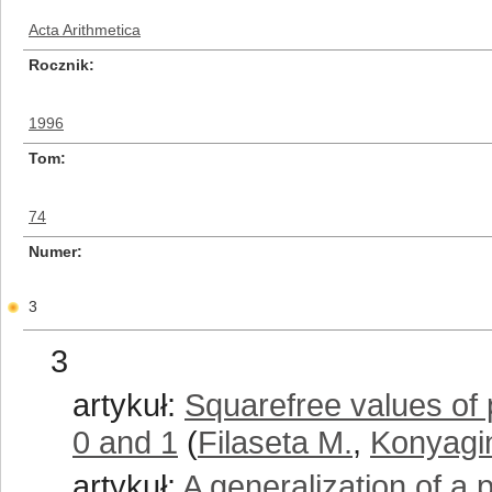
Acta Arithmetica
Rocznik
1996
Tom
74
Numer
3
3
artykuł:
Squarefree values of p
0 and 1
(
Filaseta M.
,
Konyagi
artykuł:
A generalization of a