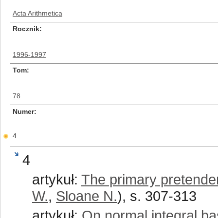
Acta Arithmetica
Rocznik
1996-1997
Tom
78
Numer
4
4
artykuł:
The primary pretende
W.
,
Sloane N.
), s. 307-313
artykuł:
On normal integral bas