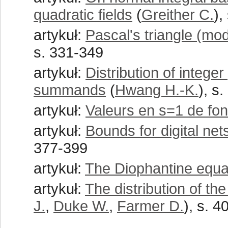
quadratic fields
(
Greither C.
),
artykuł:
Pascal's triangle (mod
s. 331-349
artykuł:
Distribution of integer
summands
(
Hwang H.-K.
), s
artykuł:
Valeurs en s=1 de fon
artykuł:
Bounds for digital ne
377-399
artykuł:
The Diophantine equati
artykuł:
The distribution of t
J.
,
Duke W.
,
Farmer D.
), s. 