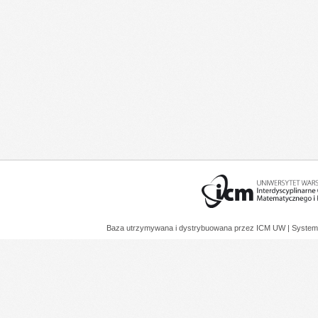
Baza utrzymywana i dystrybuowana przez
ICM UW
| System