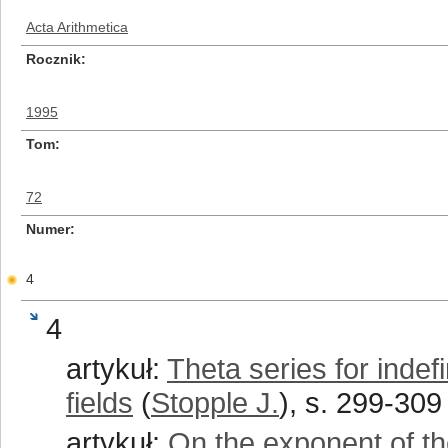
Acta Arithmetica
Rocznik
1995
Tom
72
Numer
4
4
artykuł:
Theta series for indef
fields
(
Stopple J.
), s. 299-309
artykuł:
On the exponent of th