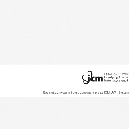
Baza utrzymywana i dystrybuowana przez
ICM UW
| System