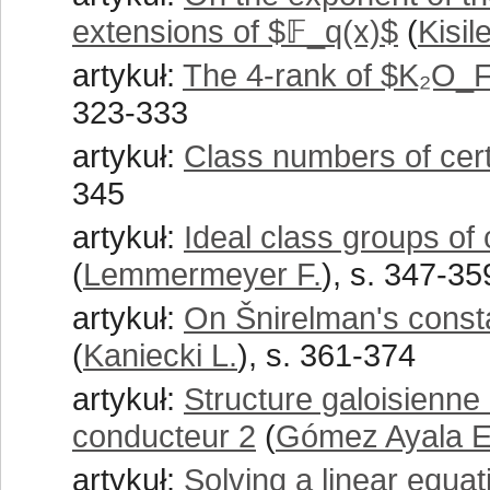
extensions of $𝔽_q(x)$
(
Kisil
artykuł:
The 4-rank of $K₂O_F$
323-333
artykuł:
Class numbers of certa
345
artykuł:
Ideal class groups of 
(
Lemmermeyer F.
), s. 347-35
artykuł:
On Šnirelman's const
(
Kaniecki L.
), s. 361-374
artykuł:
Structure galoisienne
conducteur 2
(
Gómez Ayala E
artykuł:
Solving a linear equati