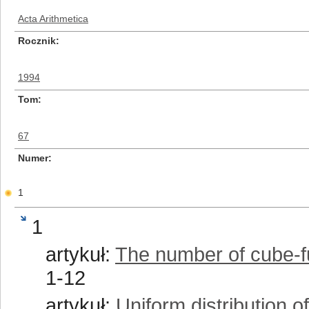
Acta Arithmetica
Rocznik
1994
Tom
67
Numer
1
1
artykuł:
The number of cube-fu
1-12
artykuł:
Uniform distribution o