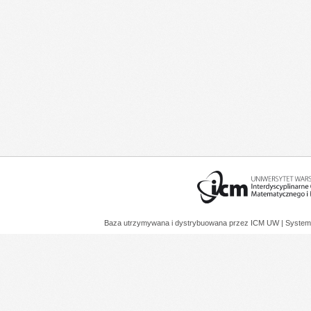
Baza utrzymywana i dystrybuowana przez
ICM UW
| System