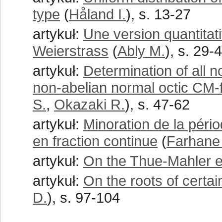
type
(
Håland I.
), s. 13-27
artykuł:
Une version quantita
Weierstrass
(
Ably M.
), s. 29-
artykuł:
Determination of all n
non-abelian normal octic CM-
S.
,
Okazaki R.
), s. 47-62
artykuł:
Minoration de la pér
en fraction continue
(
Farhane
artykuł:
On the Thue-Mahler eq
artykuł:
On the roots of cert
D.
), s. 97-104