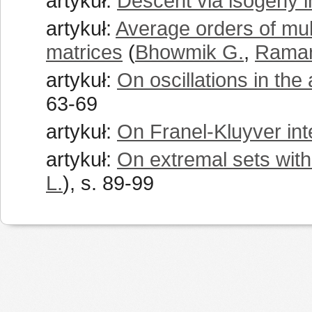
artykuł:
Descent via isogeny i
artykuł:
Average orders of multi
matrices
(
Bhowmik G.
,
Ramar
artykuł:
On oscillations in the
63-69
artykuł:
On Franel-Kluyver int
artykuł:
On extremal sets wit
L.
), s. 89-99