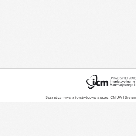
Baza utrzymywana i dystrybuowana przez
ICM UW
| System