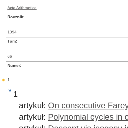
Acta Arithmetica
Rocznik
1994
Tom
66
Numer
1
1
artykuł:
On consecutive Farey 
artykuł:
Polynomial cycles in 