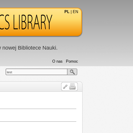
PL
|
EN
nowej Bibliotece Nauki.
O nas
Pomoc
test