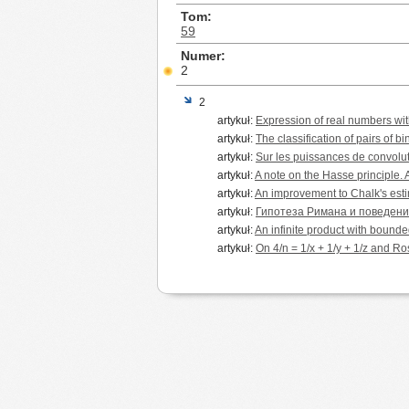
Tom
59
Numer
2
2
artykuł:
Expression of real numbers with 
artykuł:
The classification of pairs of b
artykuł:
Sur les puissances de convolut
artykuł:
A note on the Hasse principle.
artykuł:
An improvement to Chalk's est
artykuł:
Гипотеза Римана и поведение
artykuł:
An infinite product with bounde
artykuł:
On 4/n = 1/x + 1/y + 1/z and Ro