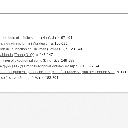
the help of infinite series
(
Hančl J.
), s. 97-104
inary quadratic forms
(
Morales J.
), s. 105-121
ion de la fonction de Dickman
(
Smida H.
), s. 123-143
 Addenda
(
Thang N. Q.
), s. 145-147
imation of exponential sums
(
Ding P.
), s. 149-155
 функции Z(t) в коротких промежутках
(
Мозер Я.
), s. 157-169
d partial quotients
(
Allouche J. P.
,
Mendès France M.
,
van der Poorten A. J.
), s. 171
sser's sieve
(
Sander J. W.
), s. 183-204