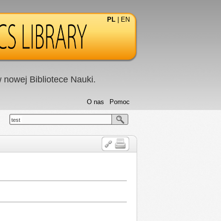
PL
|
EN
nowej Bibliotece Nauki.
O nas
Pomoc
test