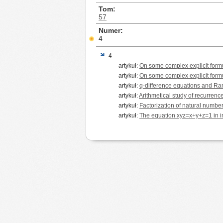
Tom
57
Numer
4
4
artykuł:
On some complex explicit formu
artykuł:
On some complex explicit formu
artykuł:
q-difference equations and Ra
artykuł:
Arithmetical study of recurren
artykuł:
Factorization of natural number
artykuł:
The equation xyz=x+y+z=1 in int