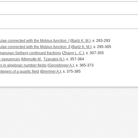
lae connected with the Mobius function. I
(
Bartz K. M.
), s. 283-293
lae connected with the Mobius function. II
(
Bartz K. M.
), s. 295-305
manujan-Selberg continued fractions
(
Zhang L.-C.
), s. 307-355
ce sequences
(
Mignotte M.
,
Tzanakis N.
), s. 357-364
s in algebraic number fields
(
Geroldinger A.
), s. 365-373
egers of a quartic field
(
Bremner A.
), s. 375-385