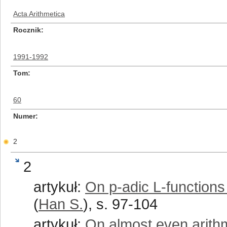
Acta Arithmetica
Rocznik
1991-1992
Tom
60
Numer
2
2
artykuł:
On p-adic L-function
(
Han S.
), s. 97-104
artykuł:
On almost even arithm