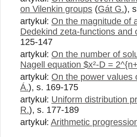
on Vilenkin groups
(
Gát G.
), 
artykuł:
On the magnitude of a
Dedekind zeta-functions and 
125-147
artykuł:
On the number of sol
Nagell equation $x²-D = 2^{n
artykuł:
On the power values o
Á.
), s. 169-175
artykuł:
Uniform distribution 
R.
), s. 177-189
artykuł:
Arithmetic progressio