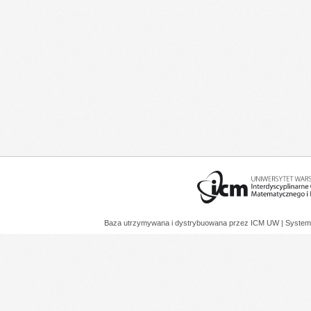
Baza utrzymywana i dystrybuowana przez
ICM UW
| System