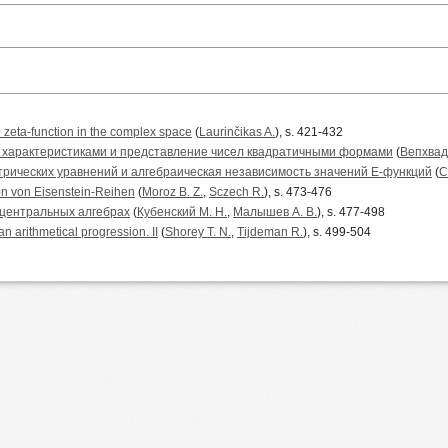
n zeta-function in the complex space
(
Laurinčikas A.
), s. 421-432
 характеристиками и представление чисел квадратичными формами
(
Вепхвадз
рических уравнений и алгебраическая независимость значений E-функций
(
С
n von Eisenstein-Reihen
(
Moroz B. Z.
,
Sczech R.
), s. 473-476
 центральных алгебрах
(
Кубенский М. Н.
,
Малышев А. В.
), s. 477-498
an arithmetical progression. II
(
Shorey T. N.
,
Tijdeman R.
), s. 499-504