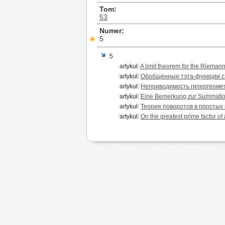
Tom
53
Numer
5
5
artykuł:
A limit theorem for the Rieman
artykuł:
Обобщенные тэта-функции с
artykuł:
Неприводимость гипергеомет
artykuł:
Eine Bemerkung zur Summatio
artykuł:
Теория поворотов в простых
artykuł:
On the greatest prime factor of 