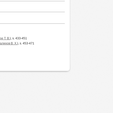
е Т. В.
), s. 433-451
алихов В. Х.
), s. 453-471