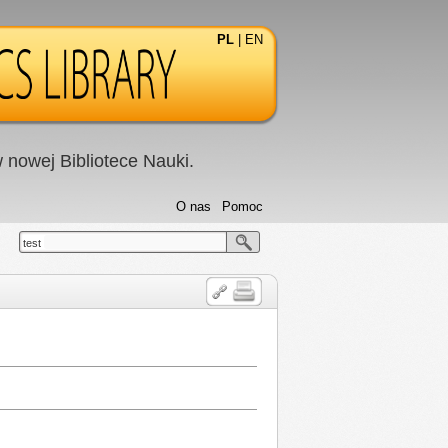
PL
|
EN
nowej Bibliotece Nauki.
O nas
Pomoc
test