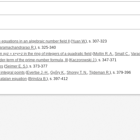
e equations in an algebraic number field II
(
Yuan W.
), s. 307-323
taramachandrarao R.
), s. 325-340
n xyz = x+y+z in the ring of integers of a quadratic field
(
Mollin R. A.
,
Small C.
,
Varad
er-term of the prime-number formula, III
(
Kaczorowski J.
), s. 347-371
es
(
Seimer E. S.
), s. 373-377
 integral points
(
Evertse J.-H.
,
Győry K.
,
Shorey T. N.
,
Tijdeman R.
), s. 379-396
Catalan equation
(
Brindza B.
), s. 397-412