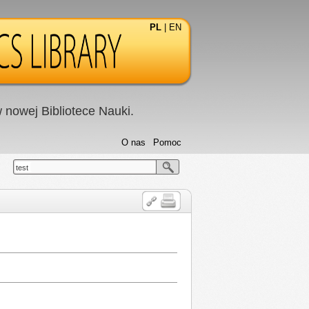
PL
|
EN
nowej Bibliotece Nauki.
O nas
Pomoc
test