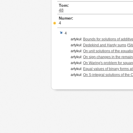
Tom
48
Numer
4
4
artykuł:
Bounds for solutions of additiv
artykuł:
Dedekind and Hardy sums
(
Si
artykuł:
On unit solutions of the equatio
artykuł:
On sign-changes in the remaind
artykuł:
On Waring's problem for squar
artykuł:
Equal values of binary forms at
artykuł:
On S-integral solutions of the 