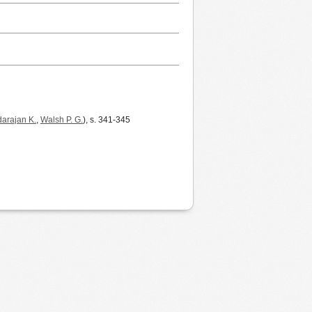
arajan K.
,
Walsh P. G.
), s. 341-345