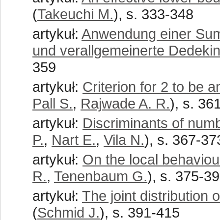
(
Takeuchi M.
), s. 333-348
artykuł:
Anwendung einer Summ
und verallgemeinerte Dedek
359
artykuł:
Criterion for 2 to be a
Pall S.
,
Rajwade A. R.
), s. 36
artykuł:
Discriminants of numbe
P.
,
Nart E.
,
Vila N.
), s. 367-37
artykuł:
On the local behaviou
R.
,
Tenenbaum G.
), s. 375-3
artykuł:
The joint distribution o
(
Schmid J.
), s. 391-415