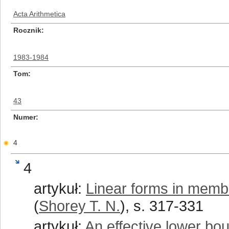
Acta Arithmetica
Rocznik
1983-1984
Tom
43
Numer
4
4
artykuł:
Linear forms in memb
(
Shorey T. N.
), s. 317-331
artykuł:
An effective lower bou