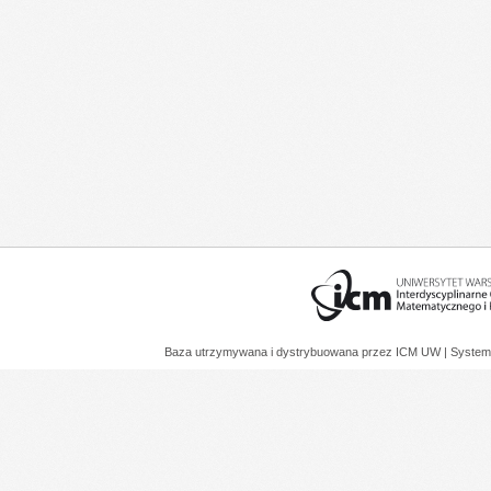
Baza utrzymywana i dystrybuowana przez
ICM UW
| System