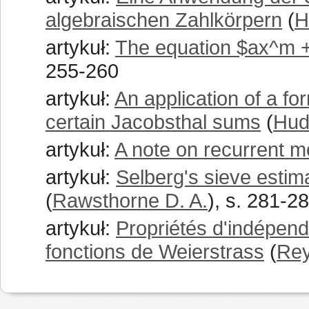
algebraischen Zahlkörpern
(
H
artykuł:
The equation $ax^m 
255-260
artykuł:
An application of a fo
certain Jacobsthal sums
(
Hud
artykuł:
A note on recurrent 
artykuł:
Selberg's sieve estim
(
Rawsthorne D. A.
), s. 281-2
artykuł:
Propriétés d'indépen
fonctions de Weierstrass
(
Rey