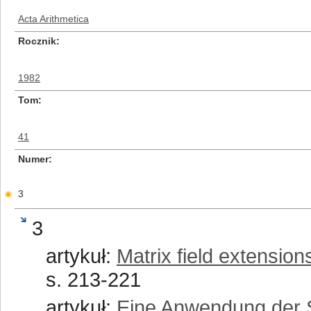
Acta Arithmetica
Rocznik
1982
Tom
41
Numer
3
3
artykuł:
Matrix field extension
s. 213-221
artykuł:
Eine Anwendung der 