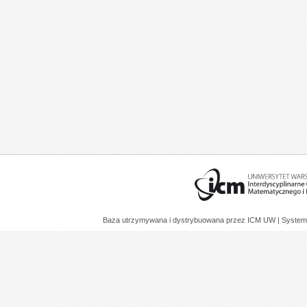
Baza utrzymywana i dystrybuowana przez
ICM UW
| System