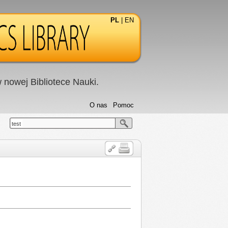
PL
|
EN
nowej Bibliotece Nauki.
O nas
Pomoc
test