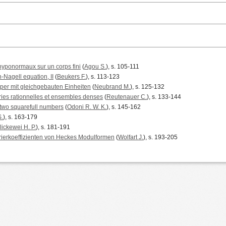
yponormaux sur un corps fini
(
Agou S.
), s. 105-111
Nagell equation, II
(
Beukers F.
), s. 113-123
per mit gleichgebauten Einheiten
(
Neubrand M.
), s. 125-132
ries rationnelles et ensembles denses
(
Reutenauer C.
), s. 133-144
 two squarefull numbers
(
Odoni R. W. K.
), s. 145-162
.
), s. 163-179
lickewei H. P.
), s. 181-191
rierkoeffizienten von Heckes Modulformen
(
Wolfart J.
), s. 193-205