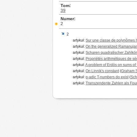
Tom
39
Numer
2
2
artykuł:
Sur une classe de polynômes h
artykuł:
On the generalized Ramanujan-
artykuł:
Scharen quadratischer Zahlkör
artykuł:
Propriétés arithmétiques de sé
artykuł:
A problem of Erdös on sums of
artykuł:
On Linnik's constant
(
Graham S
artykuł:
p-adic T-numbers do exist
(
Sch
artykuł:
Transzendente Zahlen als Fou